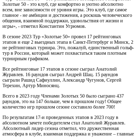
Золотые 50 - это клуб, где комфортно и уютно абсолютно
всем, вне зависимости от уровня игры. Это клуб, где самое
главное - не амбиции и достижения, а роскошь человеческого
общения, взаимной поддержки, удовольствия от жизни и
игры», - отметил Константин Угрюмов.
В сезоне 2023 Тур «Золотые 50» провел 17 рейтинговых
этапов и еще 2 выездных этапа в Санкт-Петербург и Минск, 2
не рейтинговых турнира. Это, пожалуй, единственный гольф-
тур в России, который может похвастаться таким плотным
турнирным графиком.
Все рейтинговые 17 этапов в сезоне сыграл Анатолий
Журавлев. 16 раундов сыграл Андрей Шац. 15 раундов
сыграли Рашид Сафиуллин, Александр Чугунов, Сергей
Терехин, Артур Миносянц.
Всего в 2023 году Членами Золотых 50 было сыграно 437
раундов, это на 147 больше, чем в прошлом году! Общее
количество игр прошлом сезоне составило более 700!
По результатам 17-и проведенных этапов в 2023 году в
абсолютном зачете победителем стал Анатолий Журавлев.
Абсолютный лидер сезона отметил, что дружественная
атмосфера в клубе, взаимная поддержка и уважение – главные