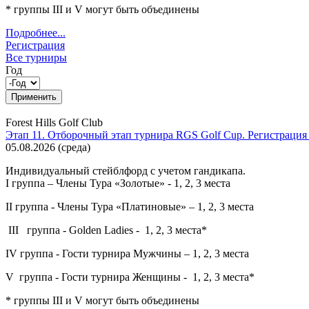
* группы III и V могут быть объединены
Подробнее...
Регистрация
Все турниры
Год
Год
Год
Forest Hills Golf Club
Этап 11. Отборочный этап турнира RGS Golf Cup. Регистрация
05.08.2026
(
среда
)
Индивидуальный стейблфорд с учетом гандикапа.
I группа – Члены Тура «Золотые» - 1, 2, 3 места
II группа - Члены Тура «Платиновые» – 1, 2, 3 места
III группа - Golden Ladies - 1, 2, 3 места*
IV группа - Гости турнира Мужчины – 1, 2, 3 места
V группа - Гости турнира Женщины - 1, 2, 3 места*
* группы III и V могут быть объединены