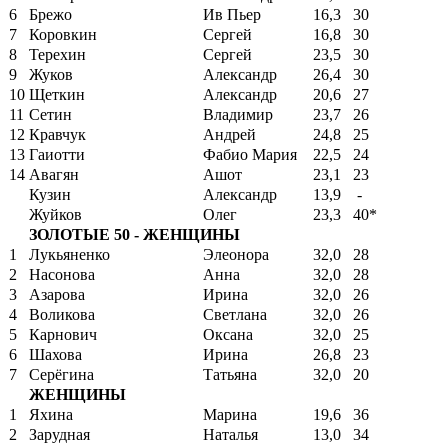
6
Брежо
Ив Пьер
16,3
30
7
Коровкин
Сергей
16,8
30
8
Терехин
Сергей
23,5
30
9
Жуков
Александр
26,4
30
10
Щеткин
Александр
20,6
27
11
Сетин
Владимир
23,7
26
12
Кравчук
Андрей
24,8
25
13
Гаиотти
Фабио Мария
22,5
24
14
Авагян
Ашот
23,1
23
Кузин
Александр
13,9
-
Жуйков
Олег
23,3
40*
ЗОЛОТЫЕ 50 - ЖЕНЩИНЫ
1
Лукьяненко
Элеонора
32,0
28
2
Насонова
Анна
32,0
28
3
Азарова
Ирина
32,0
26
4
Воликова
Светлана
32,0
26
5
Карнович
Оксана
32,0
25
6
Шахова
Ирина
26,8
23
7
Серёгина
Татьяна
32,0
20
ЖЕНЩИНЫ
1
Яхина
Марина
19,6
36
2
Зарудная
Наталья
13,0
34