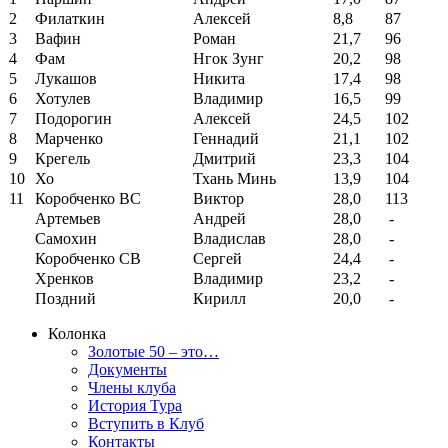
2
Филаткин
Алексей
8,8
87
3
Вафин
Роман
21,7
96
4
Фам
Нгок Зунг
20,2
98
5
Лукашов
Никита
17,4
98
6
Хотулев
Владимир
16,5
99
7
Подорогин
Алексей
24,5
102
8
Марченко
Геннадий
21,1
102
9
Крегель
Дмитрий
23,3
104
10
Хо
Тхань Минь
13,9
104
11
Коробченко ВС
Виктор
28,0
113
Артемьев
Андрей
28,0
-
Самохин
Владислав
28,0
-
Коробченко СВ
Сергей
24,4
-
Хренков
Владимир
23,2
-
Поздний
Кирилл
20,0
-
Колонка
Золотые 50 – это…
Документы
Члены клуба
История Тура
Вступить в Клуб
Контакты