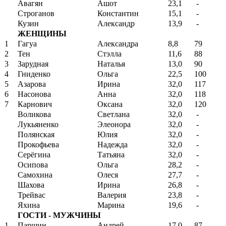
Авагян
Ашот
23,1
-
Строганов
Константин
15,1
-
Кузин
Александр
13,9
-
ЖЕНЩИНЫ
1
Гагуа
Александра
8,8
79
2
Тен
Стэлла
11,6
88
3
Зарудная
Наталья
13,0
90
4
Гниденко
Ольга
22,5
100
5
Азарова
Ирина
32,0
117
6
Насонова
Анна
32,0
118
7
Карнович
Оксана
32,0
120
Воликова
Светлана
32,0
-
Лукьяненко
Элеонора
32,0
-
Полянская
Юлия
32,0
-
Прокофьева
Надежда
32,0
-
Серёгина
Татьяна
32,0
-
Осипова
Ольга
28,2
-
Самохина
Олеся
27,7
-
Шахова
Ирина
26,8
-
Трейвас
Валерия
23,8
-
Яхина
Марина
19,6
-
ГОСТИ - МУЖЧИНЫ
1
Паршин
Андрей
17,0
87