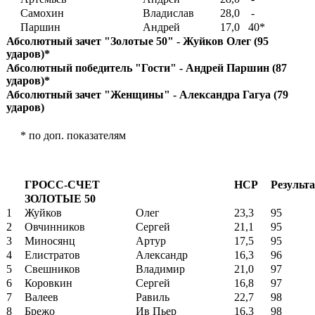
Самохин
Владислав
28,0
-
Паршин
Андрей
17,0
40*
Абсолютный зачет "Золотые 50" - Жуйков Олег (95
ударов)*
Абсолютный победитель "Гости" - Андрей Паршин (87
ударов)*
Абсолютный зачет "Женщины" - Александра Гагуа (79
ударов)
* по доп. показателям
ГРОСС-СЧЕТ
HCP
Результ
ЗОЛОТЫЕ 50
1
Жуйков
Олег
23,3
95
2
Овчинников
Сергей
21,1
95
3
Миносянц
Артур
17,5
95
4
Елистратов
Александр
16,3
96
5
Свешников
Владимир
21,0
97
6
Коровкин
Сергей
16,8
97
7
Валеев
Равиль
22,7
98
8
Брежо
Ив Пьер
16,3
98