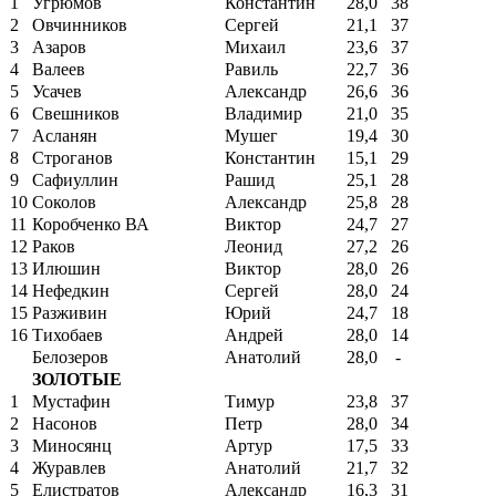
1
Угрюмов
Константин
28,0
38
2
Овчинников
Сергей
21,1
37
3
Азаров
Михаил
23,6
37
4
Валеев
Равиль
22,7
36
5
Усачев
Александр
26,6
36
6
Свешников
Владимир
21,0
35
7
Асланян
Мушег
19,4
30
8
Строганов
Константин
15,1
29
9
Сафиуллин
Рашид
25,1
28
10
Соколов
Александр
25,8
28
11
Коробченко ВА
Виктор
24,7
27
12
Раков
Леонид
27,2
26
13
Илюшин
Виктор
28,0
26
14
Нефедкин
Сергей
28,0
24
15
Разживин
Юрий
24,7
18
16
Тихобаев
Андрей
28,0
14
Белозеров
Анатолий
28,0
-
ЗОЛОТЫЕ
1
Мустафин
Тимур
23,8
37
2
Насонов
Петр
28,0
34
3
Миносянц
Артур
17,5
33
4
Журавлев
Анатолий
21,7
32
5
Елистратов
Александр
16,3
31