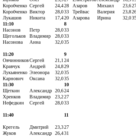
Коробченко
Сергей
24,4
28
Азаров
Михаил
23,6
2
Коробченко
Виктор
28,0
33
Трейвас
Валерия
23,8
2
Лукашов
Никита
17,4
20
Азарова
Ирина
32,0
3
11:10
8
Насонов
Петр
28,0
33
Щегольков
Владимир
28,0
33
Насонова
Анна
32,0
35
11:20
9
Овчинников
Сергей
21,1
24
Кравчук
Андрей
24,8
29
Лукьяненко
Элеонора
32,0
35
Карнович
Оксана
32,0
35
11:30
10
Щеткин
Александр
20,6
24
Хренков
Владимир
23,2
27
Нефедкин
Сергей
28,0
33
11:40
11
Крегель
Дмитрий
23,3
27
Жуков
Александр
26,4
31