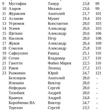
9
Мустафин
Тимур
23,8
99
10
Азаров
Михаил
23,6
99
11
Журавлев
Анатолий
21,7
101
12
Асланян
Мушег
19,4
101
13
Угрюмов
Константин
28,0
103
14
Усачев
Александр
26,6
103
15
Щеткин
Александр
20,6
106
16
Насонов
Петр
28,0
108
17
Жуков
Александр
26,4
109
18
Соколов
Александр
25,8
110
19
Сафиуллин
Рашид
25,1
110
20
Сетин
Владимир
23,7
110
21
Гаиотти
Фабио Мария
22,5
110
22
Раков
Леонид
27,2
115
23
Разживин
Юрий
24,7
121
Белозеров
Анатолий
28,0
-
Илюшин
Виктор
28,0
-
Нефедкин
Сергей
28,0
-
Тихобаев
Андрей
28,0
-
Кравчук
Андрей
24,8
-
Коробченко ВА
Виктор
24,7
-
Терехин
Сергей
23,5
-