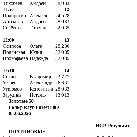
Тихобаев
Андрей
28,0
33
11:50
12
Подорогин
Алексей
24,5
28
Артемьев
Андрей
28,0
33
Серёгина
Татьяна
32,0
35
12:00
13
Осипова
Ольга
28,2
30
Полянская
Юлия
32,0
35
Прокофьева
Надежда
32,0
35
12:10
14
Сетин
Владимир
23,7
27
Усачев
Александр
26,6
31
Угрюмов
Константин
28,0
33
Зарудная
Наталья
13,0
13
Золотые 50
Гольф-клуб Forest Hills
03.06.2026
HCP
Результат
ПЛАТИНОВЫЕ