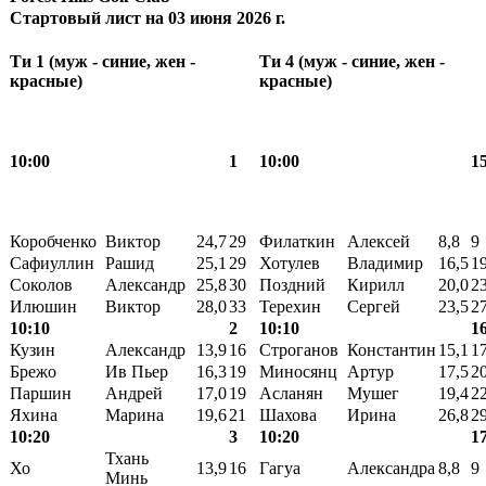
Стартовый лист на 03 июня 2026 г.
Ти 1 (муж - синие, жен -
Ти 4 (муж - синие, жен -
красные)
красные)
10:00
1
10:00
1
Коробченко
Виктор
24,7
29
Филаткин
Алексей
8,8
9
Сафиуллин
Рашид
25,1
29
Хотулев
Владимир
16,5
1
Соколов
Александр
25,8
30
Поздний
Кирилл
20,0
2
Илюшин
Виктор
28,0
33
Терехин
Сергей
23,5
2
10:10
2
10:10
1
Кузин
Александр
13,9
16
Строганов
Константин
15,1
1
Брежо
Ив Пьер
16,3
19
Миносянц
Артур
17,5
2
Паршин
Андрей
17,0
19
Асланян
Мушег
19,4
2
Яхина
Марина
19,6
21
Шахова
Ирина
26,8
2
10:20
3
10:20
1
Тхань
Хо
13,9
16
Гагуа
Александра
8,8
9
Минь