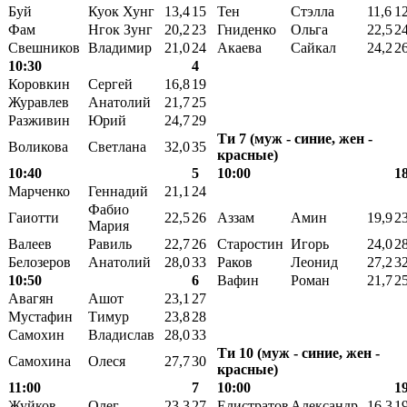
Буй
Куок Хунг
13,4
15
Тен
Стэлла
11,6
1
Фам
Нгок Зунг
20,2
23
Гниденко
Ольга
22,5
2
Свешников
Владимир
21,0
24
Акаева
Сайкал
24,2
2
10:30
4
Коровкин
Сергей
16,8
19
Журавлев
Анатолий
21,7
25
Разживин
Юрий
24,7
29
Ти 7 (муж - синие, жен -
Воликова
Светлана
32,0
35
красные)
10:40
5
10:00
1
Марченко
Геннадий
21,1
24
Фабио
Гаиотти
22,5
26
Аззам
Амин
19,9
2
Мария
Валеев
Равиль
22,7
26
Старостин
Игорь
24,0
2
Белозеров
Анатолий
28,0
33
Раков
Леонид
27,2
3
10:50
6
Вафин
Роман
21,7
2
Авагян
Ашот
23,1
27
Мустафин
Тимур
23,8
28
Самохин
Владислав
28,0
33
Ти 10 (муж - синие, жен -
Самохина
Олеся
27,7
30
красные)
11:00
7
10:00
1
Жуйков
Олег
23,3
27
Елистратов
Александр
16,3
1