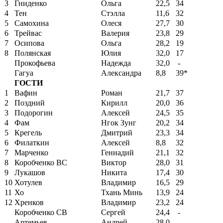
3
Гниденко
Ольга
22,5
34
4
Тен
Стэлла
11,6
32
5
Самохина
Олеся
27,7
30
6
Трейвас
Валерия
23,8
29
7
Осипова
Ольга
28,2
19
8
Полянская
Юлия
32,0
17
Прокофьева
Надежда
32,0
-
Гагуа
Александра
8,8
39*
ГОСТИ
1
Вафин
Роман
21,7
37
2
Поздний
Кирилл
20,0
36
3
Подорогин
Алексей
24,5
35
4
Фам
Нгок Зунг
20,2
34
5
Крегель
Дмитрий
23,3
34
6
Филаткин
Алексей
8,8
32
7
Марченко
Геннадий
21,1
32
8
Коробченко ВС
Виктор
28,0
31
9
Лукашов
Никита
17,4
30
10
Хотулев
Владимир
16,5
29
11
Хо
Тхань Минь
13,9
24
12
Хренков
Владимир
23,2
24
Коробченко СВ
Сергей
24,4
-
Артемьев
Андрей
28,0
-